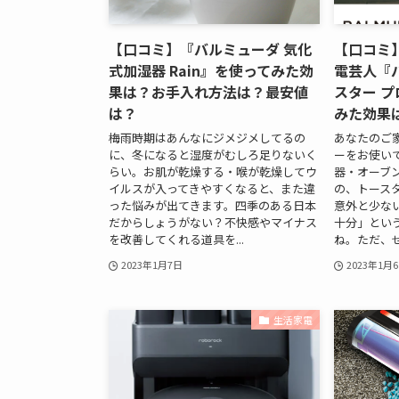
【口コミ】『バルミューダ 気化
【口コミ】
式加湿器 Rain』を使ってみた効
電芸人『
果は？お手入れ方法は？最安値
スター プ
は？
みた効果
梅雨時期はあんなにジメジメしてるの
あなたのご
に、冬になると湿度がむしろ足りないく
ーをお使い
らい。お肌が乾燥する・喉が乾燥してウ
器・オーブ
イルスが入ってきやすくなると、また違
の、トース
った悩みが出てきます。四季のある日本
意外と少な
だからしょうがない？不快感やマイナス
十分」とい
を改善してくれる道具を...
ね。ただ、せ
2023年1月7日
2023年1月
生活家電