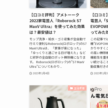
【口コミ評判】アメトーーク
【口コミ】
2022家電芸人『Roborock S7
電芸人「S
MaxV Ultra』を使ってみた効果
EVOPOW
は？最安値は？
ってみた
モップ洗浄・給水・ゴミ収集が全自動で
この記事では
行えて便利なRoborock(ロボロック)のS7
機"EVOPOW
MaxV Ultraは、 「家事が楽になった」
かりやすく
「ゆっくりと過ごせる日が増えた」など
の高い掃除
と好評の全自動ロボット掃除機になりま
機能性を重
す。 Roborock(ロボロック)の"S7 MaxV
い続けるこ
Ultra"についてわかり...
動収集付きの
2023年1月4日
2023年1月
生活家電