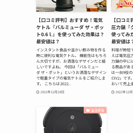
【口コミ評判】おすすめ！電気
【口コミ
ケトル『バルミューダ ザ・ポッ
圧力鍋『
ト0.6ｌ』を使ってみた効果は？
使ってみ
最安値は？
最安値は
インスタント食品や温かい飲み物を作る
料理が時短
時に便利な電気ケトル。 機能性はもちろ
えば電気圧
ん大切ですが、お洒落なデザインだと嬉
力鍋の中に
しいですよね。 今回は「バルミュー
る商品があ
ダ ザ・ポット」というお洒落なデザイン
は一台9役
で軽量タイプの電気ケトルをご紹介しま
ロV2」です
す。 こちらは2022...
おいて売上金額
2022年12月18日
2022年12月
生活家電