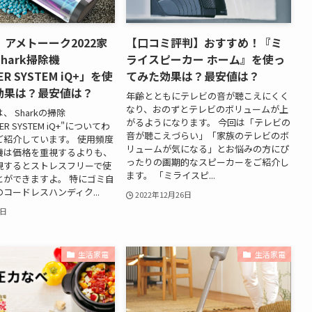
アメトーーク2022家
【口コミ評判】おすすめ！『ミ
hark掃除機
ライスピーカー ホーム』を使っ
ER SYSTEM iQ+」を使
てみた効果は？最安値は？
効果は？最安値は？
年齢とともにテレビの音が聴こえにくく
なり、おのずとテレビのボリュームが上
、 Sharkの掃除
がるようになります。 今回は「テレビの
ER SYSTEM iQ+"についてわ
音が聴こえづらい」「家族のテレビのボ
ご紹介しています。 使用頻度
リュームが気になる」とお悩みの方にぴ
機は価格を重視するよりも、
ったりの画期的なスピーカーをご紹介し
視するとストレスフリーで使
ます。 「ミライスピ...
とができますよ。 特にゴミ自
コードレスハンディク...
2022年12月26日
3日
生活家電
生活家電