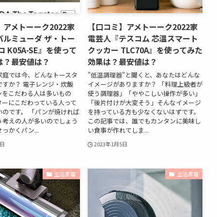
アメトーーク2022家
【口コミ】アメトーーク2022家
バルミューダ ザ・トー
電芸人『テスコム 芯温スマート
ロ K05A-SE』を使って
クッカー TLC70A』を使ってみた
は？最安値は？
効果は？最安値は？
家庭では今、どんなトースタ
"低温調理器"と聞くと、あなたはどんな
ですか？ 電子レンジ・炊飯
イメージがありますか？ 「料理上級者が
ンをこだわる人は多いもの
使う調理器」「ややこしい操作が多い」
ターにこだわっている人って
「後片付けが大変そう」そんなイメージ
いのです。 「パンが焼ければ
を持っている方も少なくないはずです。
う考えの人が多いのでしょう
この記事では、誰でもカンタンに美味し
っかくパン...
い食事が作れてしま...
6日
2023年1月5日
生活家電
生活家電