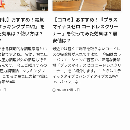
評判】おすすめ！電気
【口コミ】おすすめ！『プラス
クッキングプロV2』を
マイナスゼロ コードレスクリー
た効果は？使い方は？
ナー』を使ってみた効果は？最
？
安値は？
できる画期的な調理家電とい
最近では軽くて場所を取らないコードレ
力鍋ですよね。 実は、電気圧
スの掃除機が人気ですよね。 今回はカラ
は圧力調理以外の調理も行え
ーバリエーションが豊富でお洒落な掃除
るんです。 今回ご紹介するの
機「プラスマイナスゼロ コードレスクリ
の圧力調理鍋「クッキングプ
ーナー」をご紹介します。 こちらはステ
。 こちらは電気圧力鍋市場に
ィックタイプとハンディタイプの2WAY
が4年...
で、パワフルな...
18日
2022年12月17日