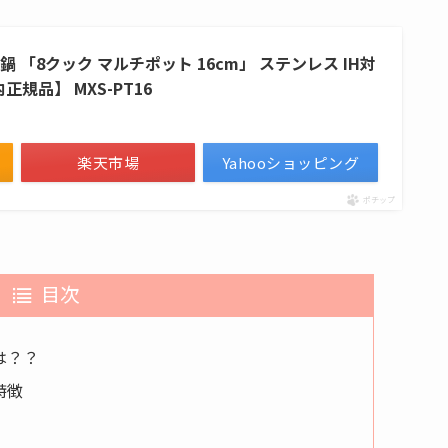
手鍋 「8クック マルチポット 16cm」 ステンレス IH対
正規品】 MXS-PT16
楽天市場
Yahooショッピング
ポチップ
目次
は？？
」の特徴