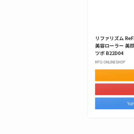
リファリズム ReFa
美容ローラー 美顔
ツボ B22D04
MTG ONLINESHOP
Y